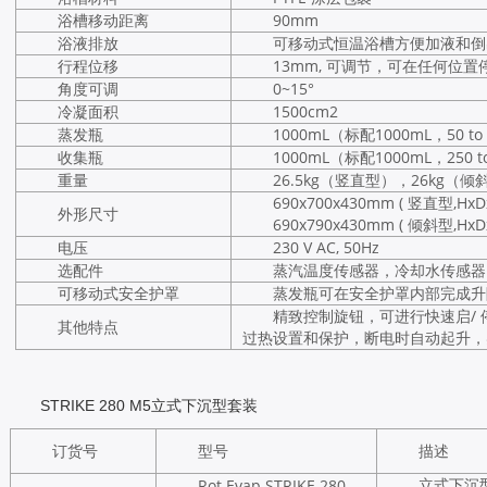
浴槽移动距离
90mm
浴液排放
可移动式恒温浴槽方便加液和倒
行程位移
13mm, 可调节，可在任何位置
角度可调
0~15°
冷凝面积
1500cm2
蒸发瓶
1000mL（标配1000mL，50 to
收集瓶
1000mL（标配1000mL，250 t
重量
26.5kg（竖直型），26kg（倾
690x700x430mm ( 竖直型,HxD
外形尺寸
690x790x430mm ( 倾斜型,HxD
电压
230 V AC, 50Hz
选配件
蒸汽温度传感器，冷却水传感器，
可移动式安全护罩
蒸发瓶可在安全护罩内部完成升
精致控制旋钮，可进行快速启/
其他特点
过热设置和保护，断电时自动起升，
STRIKE 280 M5立式下沉型套装
订货号
型号
描述
立式下沉
Rot.Evap.STRIKE 280