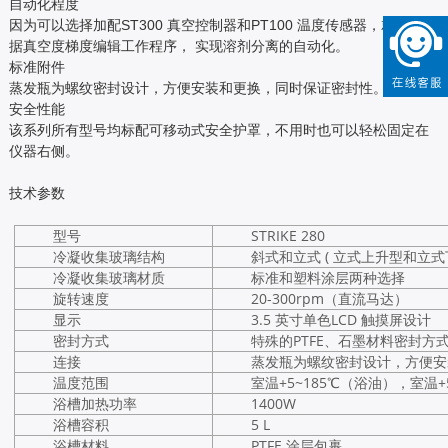
自动化程度
因为可以选择加配ST300 真空控制器和PT100 温度传感器，就可以根
据真空度梯度编辑工作程序， 实现溶剂分离的自动化。
标准附件
蒸发瓶为螺纹密封设计，方便安装和更换，同时保证密封性。
安全性能
该系列所有型号均标配可移动式安全护罩，不用时也可以轻松固定在
仪器右侧。
技术参数
型号
STRIKE 280
冷凝收集玻璃结构
斜式和立式 ( 立式上升型和立式
冷凝收集玻璃材质
标准和塑料涂层两种选择
旋转速度
20-300rpm（直流马达）
显示
3.5 英寸单色LCD 触摸屏设计
密封方式
特殊的PTFE、石墨材料密封方
连接
蒸发瓶为螺纹密封设计，方便安
温度范围
室温+5~185℃（浴油），室温+
浴槽加热功率
1400W
浴槽容积
5 L
浴槽材料
PTFE 涂层包裹