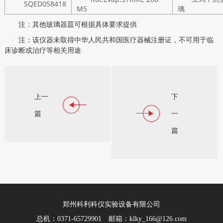
SQED058418
M5
璃
注：其他玻璃器皿可根据具体要求提供
注：该仪器未取得中华人民共和国医疗器械注册证，不可用于临
床诊断或治疗等相关用途
STRIKE 280 M4旋转蒸发仪 塑料涂层玻璃 斜式冷凝型
上一
下
STRIK
篇
一
篇
郑州科利科仪实验设备有限公司
总机：0371-65729901 邮箱：klky_166@126.com